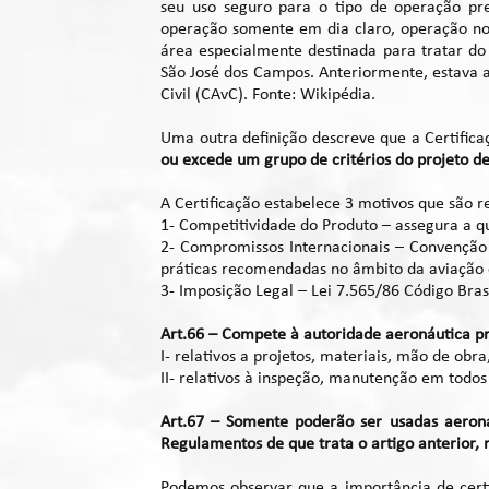
seu uso seguro para o tipo de operação pret
operação somente em dia claro, operação not
área especialmente destinada para tratar do
São José dos Campos. Anteriormente, estava a 
Civil (CAvC). Fonte: Wikipédia.
Uma outra definição descreve que a Certific
ou excede um grupo de critérios do projeto de
A Certificação estabelece 3 motivos que são r
1- Competitividade do Produto – assegura a q
2- Compromissos Internacionais – Convenção 
práticas recomendadas no âmbito da aviação c
3- Imposição Legal – Lei 7.565/86 Código Bras
Art.66 – Compete à autoridade aeronáutica p
I- relativos a projetos, materiais, mão de o
II- relativos à inspeção, manutenção em todo
Art.67 – Somente poderão ser usadas aerona
Regulamentos de que trata o artigo anterior,
Podemos observar que a importância de cert