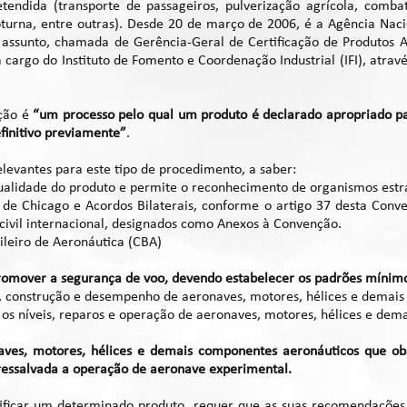
endida (transporte de passageiros, pulverização agrícola, combat
urna, entre outras). Desde 20 de março de 2006, é a Agência Naci
 assunto, chamada de Gerência-Geral de Certificação de Produtos A
cargo do Instituto de Fomento e Coordenação Industrial (IFI), atravé
ação é
“um processo pelo qual um produto é declarado apropriado pa
finitivo previamente”
.
elevantes para este tipo de procedimento, a saber:
ualidade do produto e permite o reconhecimento de organismos estr
de Chicago e Acordos Bilaterais, conforme o artigo 37 desta Conv
ivil internacional, designados como Anexos à Convenção.
ileiro de Aeronáutica (CBA)
romover a segurança de voo, devendo estabelecer os padrões mínim
bra, construção e desempenho de aeronaves, motores, hélices e demai
s os níveis, reparos e operação de aeronaves, motores, hélices e de
ves, motores, hélices e demais componentes aeronáuticos que obs
 ressalvada a operação de aeronave experimental.
ificar um determinado produto, requer que as suas recomendações