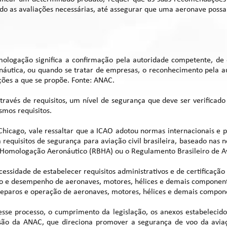
ado as avaliações necessárias, até assegurar que uma aeronave possa 
ologação significa a confirmação pela autoridade competente, d
ronáutica, ou quando se tratar de empresas, o reconhecimento pela
ções a que se propõe. Fonte: ANAC.
através de requisitos, um nível de segurança que deve ser verifica
smos requisitos.
hicago, vale ressaltar que a ICAO adotou normas internacionais e p
m requisitos de segurança para aviação civil brasileira, baseado nas
e Homologação Aeronáutico (RBHA) ou o Regulamento Brasileiro de Av
essidade de estabelecer requisitos administrativos e de certificação
ção e desempenho de aeronaves, motores, hélices e demais component
reparos e operação de aeronaves, motores, hélices e demais compon
sse processo, o cumprimento da legislação, os anexos estabelecid
ssão da ANAC, que direciona promover a segurança de voo da aviaç