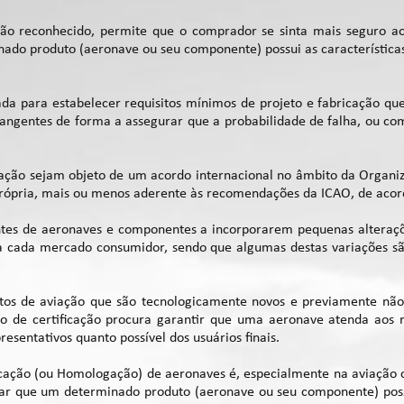
o reconhecido, permite que o comprador se sinta mais seguro ao a
inado produto (aeronave ou seu componente) possui as característic
riada para estabelecer requisitos mínimos de projeto e fabricação 
rangentes de forma a assegurar que a probabilidade de falha, ou co
ção sejam objeto de um acordo internacional no âmbito da Organiza
própria, mais ou menos aderente às recomendações da ICAO, de acord
cantes de aeronaves e componentes a incorporarem pequenas alteraç
 a cada mercado consumidor, sendo que algumas destas variações 
utos de aviação que são tecnologicamente novos e previamente não 
po de certificação procura garantir que uma aeronave atenda aos 
resentativos quanto possível dos usuários finais.
icação (ou Homologação) de aeronaves é, especialmente na aviação c
star que um determinado produto (aeronave ou seu componente) pos