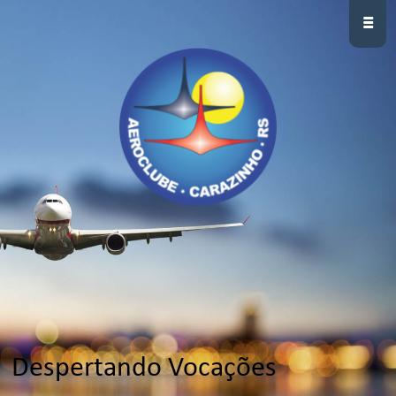
≡
Despertando Vocações